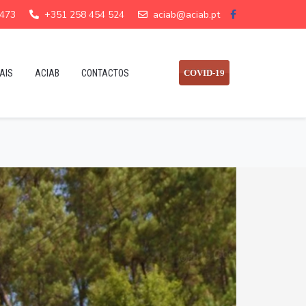
 473
+351 258 454 524
aciab@aciab.pt
AIS
ACIAB
CONTACTOS
COVID-19