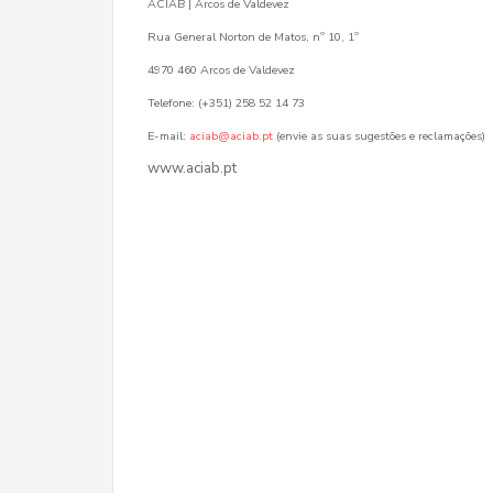
ACIAB | Arcos de Valdevez
Rua General Norton de Matos, nº 10, 1º
4970 460 Arcos de Valdevez
Telefone: (+351) 258 52 14 73
E-mail:
aciab@aciab.pt
(envie as suas sugestões e reclamações)
www.aciab.pt