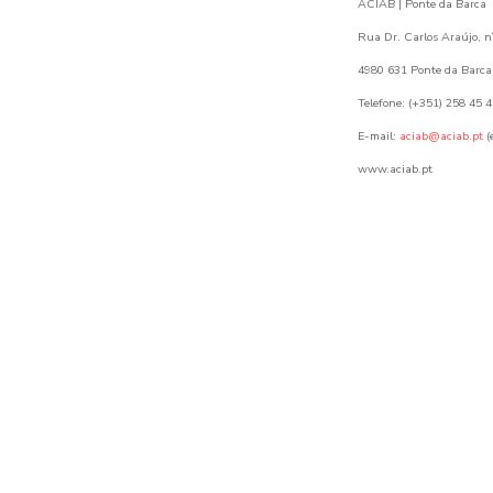
ACIAB | Ponte da Barca
Rua Dr. Carlos Araújo, nº
4980 631 Ponte da Barca
Telefone: (+351) 258 45 
E-mail:
aciab@aciab.pt
(
www.aciab.pt