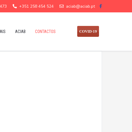
 473
+351 258 454 524
aciab@aciab.pt
AIS
ACIAB
CONTACTOS
COVID-19