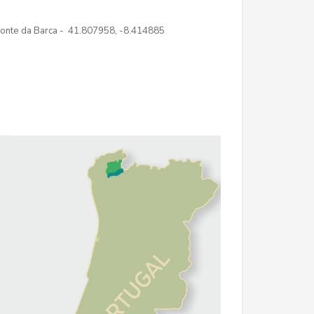
nte da Barca - 41.807958, -8.414885