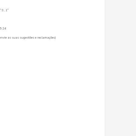
 9, 1º
45 24
envie as suas sugestões e reclamações)