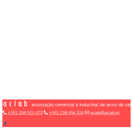
associação comercial e industrial de arcos de va
+351 258 521 473
+351 258 454 524
aciab@aciab.pt